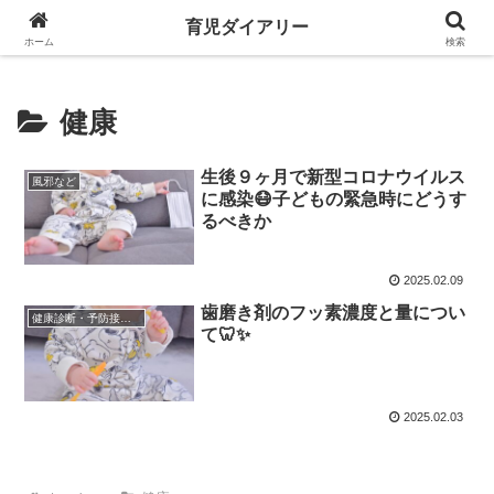
一緒に悩みながら育児を楽しめたらなと思って育児ダイアリー始めました！
育児ダイアリー
ホーム
検索
健康
生後９ヶ月で新型コロナウイルス
風邪など
に感染😷子どもの緊急時にどうす
るべきか
2025.02.09
歯磨き剤のフッ素濃度と量につい
健康診断・予防接種・歯科検診
て🦷✨
2025.02.03