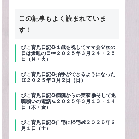
この記事もよく読まれていま
す！
ぴこ育児日記🌻１歳を祝してママ会🎈次の
日は爆睡の日💤２０２５年３月２４・２５
日（月・火）
ぴこ育児日記🌻拍手ができるようになった
👏２０２５年３月２日（日）
ぴこ育児日記🌻病院からの実家🏠そして退
職願いの電話📞２０２５年３月１３・１４
日（木・金）
ぴこ育児日記🌻自宅に帰宅👶２０２５年３
月１日（土）