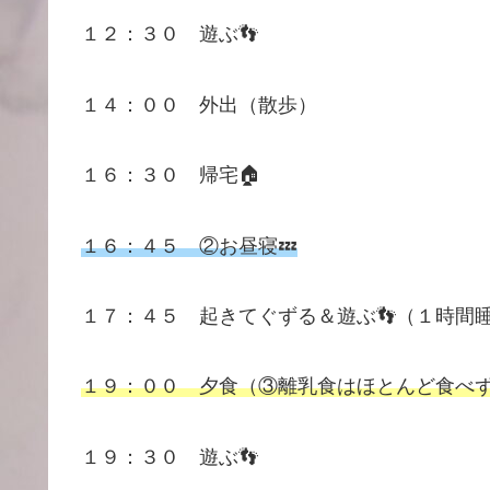
１２：３０ 遊ぶ👣
１４：００ 外出（散歩）
１６：３０ 帰宅🏠
１６：４５ ②お昼寝💤
１７：４５ 起きてぐずる＆遊ぶ👣（１時間
１９：００ 夕食（③離乳食はほとんど食べず＋
１９：３０ 遊ぶ👣