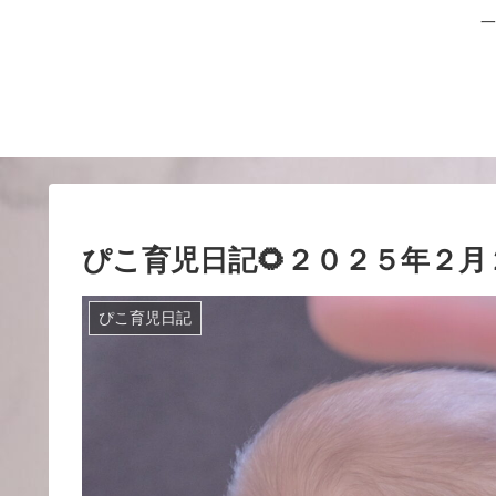
一
ぴこ育児日記🌻２０２５年２月
ぴこ育児日記