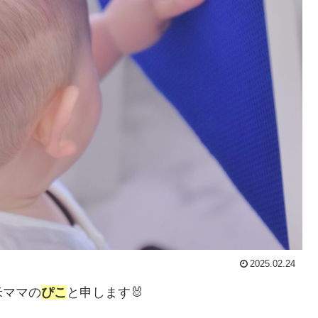
2025.02.24
米ママの
ぴこ
と申します🐰