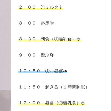
２：００ ①ミルク🍼
８：００ 起床🌞
８：３０ 朝食（①離乳食）🍚
９：００ 遊ぶ👣
１０：５０ ①お昼寝💤
１１：５０ 起きる（１時間睡眠）
１２：００ 昼食（②離乳食）🍚