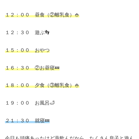
１２：００ 昼食（②離乳食）🍚
１２：３０ 遊ぶ👣
１５：００ おやつ
１６：３０ ②お昼寝💤
１８：００ 夕食（③離乳食）🍚
１９：００ お風呂🛁
２１：
３０
就寝💤
今日も頭痛あったけど薬飲んだから、たくさん息子と遊ん