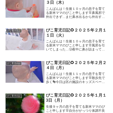
そこの職員さんにも「本当...
３日（木）
こんばんは！生後１０ヶ月の息子を育て
る新米ママのぴこと申します🐰鼻風邪で
外出できず…まだ鼻水出るから外出する
のはやめた💦家の中で遊ぶの私も飽きて
きた…外出したい…最近家だと１日が長
く感じてきた…😇息子はとにかく歩くの
ぴこ育児日記🌻２０２５年２月１
ぴこ育児日記
が好きだから、ほぼほぼ遊...
１日（火）
こんばんは！生後１０ヶ月の息子を育て
る新米ママのぴこと申します🐰風邪を引
いてしまった…🤧夜中に鼻が詰まってた
のか寝にくそうにしてて、頻繁に寝相変
えてた💦寝相変えるたびに私も起きてし
まって、若干睡眠不足…😪辛そうだった
ぴこ育児日記🌻２０２５年２月２
ぴこ育児日記
から早朝にミルクついでに...
４日（月）
こんばんは！生後１１ヶ月の息子を育て
る新米ママのぴこと申します🐰散歩先で
歩く👣今日は区の施設のキッズスペース
でたくさん歩いた👣家は狭いから、たく
さん歩けたのが嬉しかったみたい🥰でも
帰ってからお昼寝して、起きた後は夕食
ぴこ育児日記🌻２０２５年１月１
ぴこ育児日記
も食べずぐずぐず💦寝るわ...
3日（月）
生後９ヶ月の息子を育てる新米ママのぴ
こと申します🐰自分ががっつり体調不良