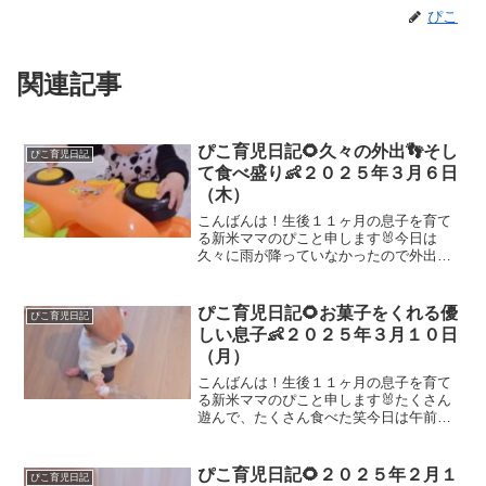
ぴこ
関連記事
ぴこ育児日記🌻久々の外出👣そし
ぴこ育児日記
て食べ盛り👶２０２５年３月６日
（木）
こんばんは！生後１１ヶ月の息子を育て
る新米ママのぴこと申します🐰今日は
久々に雨が降っていなかったので外出！
やっと雨止んだ☔ここ数日雨と雪だった
から、今日は買い物も兼ねて外出👣でも
やっぱり寒いは寒いね…風が冷たかった
ぴこ育児日記🌻お菓子をくれる優
ぴこ育児日記
🌀息子は久々の外出にワクワ...
しい息子👶２０２５年３月１０日
（月）
こんばんは！生後１１ヶ月の息子を育て
る新米ママのぴこと申します🐰たくさん
遊んで、たくさん食べた笑今日は午前中
は区の赤ちゃんが遊べるところへ！午後
も買い物ついでにお散歩🌞赤ちゃんが遊
べるスペースでは、ひたすら歩いてた👣
ぴこ育児日記🌻２０２５年２月１
ぴこ育児日記