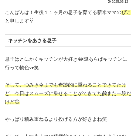
2025.03.12
こんばんは！生後１１ヶ月の息子を育てる新米ママの
ぴこ
と申します🐰
キッチンをあさる息子
息子はとにかくキッチンが大好き😂隙あらばキッチンに
行って物色👀笑
そして、つみき今までも奇跡的に重ねることできてたけ
ど、今日はスムーズに乗せることができてた🤗まだ一段だ
けど😄
やっぱり積み重ねるより投げる方が好きよね笑