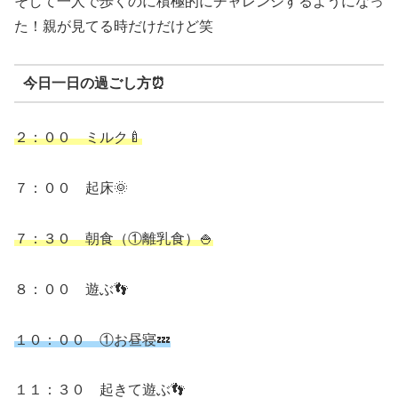
そして一人で歩くのに積極的にチャレンジするようになっ
た！親が見てる時だけだけど笑
今日一日の過ごし方
⏰
２：００ ミルク🍼
７：００ 起床🌞
７：３０ 朝食（①離乳食）🍚
８：００ 遊ぶ👣
１０：００ ①お昼寝💤
１１：３０ 起きて遊ぶ👣