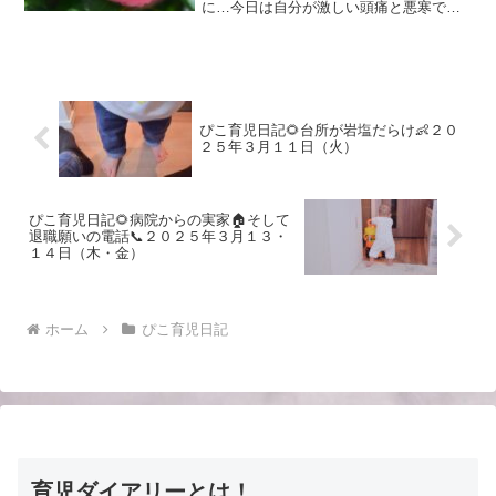
に…今日は自分が激しい頭痛と悪寒でダ
ウン…祝日で旦那さんがいたから良かっ
た…今日一日の過ごし方⏰３：３０起床
時にミルク🍼、６：３０に起床。私は起
きられず…今日はほとんど...
ぴこ育児日記🌻台所が岩塩だらけ👶２０
２５年３月１１日（火）
ぴこ育児日記🌻病院からの実家🏠そして
退職願いの電話📞２０２５年３月１３・
１４日（木・金）
ホーム
ぴこ育児日記
育児ダイアリーとは！